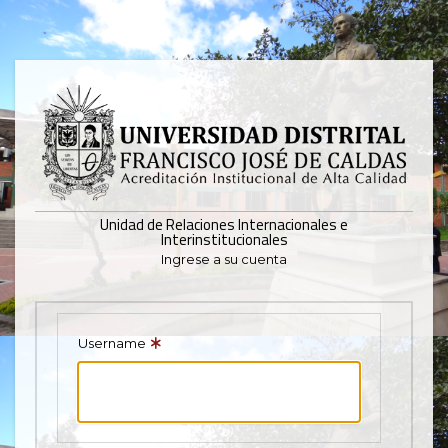
Pasar
al
contenido
principal
Mostrar
registros
Buscar:
Unidad de Relaciones Internacionales e
Interinstitucionales
Servicios
Ingrese a su cuenta
Ningún dato
disponible en
esta tabla
Username
Mostrando
registros
del
0
al