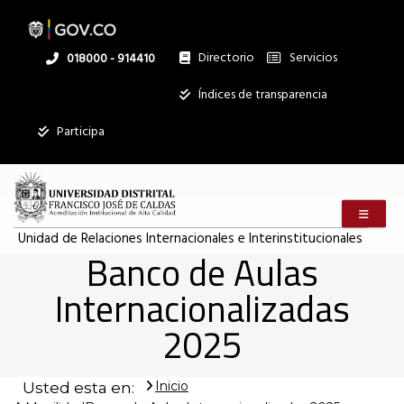
Pasar
al
contenido
principal
Directorio
Servicios
Linea
018000 - 914410
nacional
Institucional
Índices de transparencia
Mostrar
Participa
registros
Buscar:
Menú m
Servicios
Unidad de Relaciones Internacionales e Interinstitucionales
Banco de Aulas
Ningún dato
disponible en
Internacionalizadas
esta tabla
2025
Mostrando
registros
del
0
Inicio
Usted esta en:
al