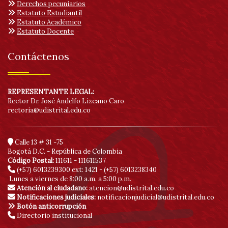
de
Derechos pecuniarios
Estatuto Estudiantil
Estatuto Académico
acc
Estatuto Docente
Contáctenos
REPRESENTANTE LEGAL:
Rector Dr. José Andelfo Lizcano Caro
rectoria@udistrital.edu.co
Calle 13 # 31 -75
Bogotá D.C. - República de Colombia
Código Postal:
111611 - 111611537
(+57) 6013239300
ext: 1421 - (+57) 6013238340
Lunes a viernes de 8:00 a.m. a 5:00 p.m.
Atención al ciudadano:
atencion@udistrital.edu.co
Notificaciones judiciales:
notificacionjudicial@udistrital.edu.co
Botón anticorrupción
Directorio institucional