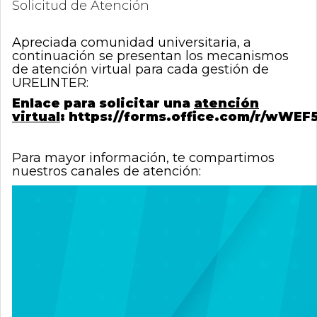
Solicitud de Atención
0
de
un
Apreciada comunidad universitaria, a
total
continuación se presentan los mecanismos
de
de atención virtual para cada gestión de
0
URELINTER:
registros
Anterior
Enlace para solicitar una
atención
Siguiente
virtual
:
https://forms.office.com/r/wWE
Para mayor información, te compartimos
nuestros canales de atención: