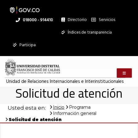
Pasar
al
contenido
principal
Directorio
Servicios
Linea
018000 - 914410
nacional
Institucional
Índices de transparencia
Mostrar
Participa
registros
Buscar:
Menú m
Servicios
Unidad de Relaciones Internacionales e Interinstitucionales
Solicitud de atención
Ningún dato
disponible en
esta tabla
Inicio
Programa
Usted esta en:
Información general
Mostrando
Solicitud de atención
registros
del
0
al