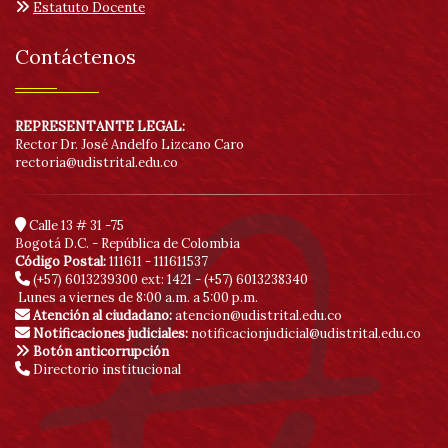
Estatuto Docente
acc
Contáctenos
REPRESENTANTE LEGAL:
Rector Dr. José Andelfo Lizcano Caro
rectoria@udistrital.edu.co
Calle 13 # 31 -75
Bogotá D.C. - República de Colombia
Código Postal:
111611 - 111611537
(+57) 6013239300
ext: 1421 - (+57) 6013238340
Lunes a viernes de 8:00 a.m. a 5:00 p.m.
Atención al ciudadano:
atencion@udistrital.edu.co
Notificaciones judiciales:
notificacionjudicial@udistrital.edu.co
Botón anticorrupción
Directorio institucional