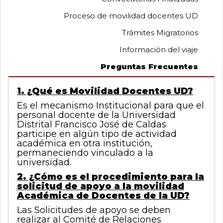
0
Proceso de movilidad docentes UD
de
un
Trámites Migratorios
total
de
Información del viaje
0
registros
Preguntas Frecuentes
Anterior
Siguiente
1. ¿Qué es Movilidad Docentes UD?
Es el mecanismo Institucional para que el
personal docente de la Universidad
Distrital Francisco José de Caldas
participe en algún tipo de actividad
académica en otra institución,
permaneciendo vinculado a la
universidad.
2. ¿Cómo es el procedimiento para la
solicitud de apoyo a la movilidad
Académica de Docentes de la UD?
Las Solicitudes de apoyo se deben
realizar al Comité de Relaciones