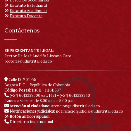
Derechos pecuniarios
Estatuto Estudiantil
Estatuto Académico
Estatuto Docente
Contáctenos
REPRESENTANTE LEGAL:
Rector Dr. José Andelfo Lizcano Caro
rectoria@udistrital.edu.co
Calle 13 # 31 -75
Bogotá D.C. - República de Colombia
Código Postal:
111611 - 111611537
(+57) 6013239300
ext: 1421 - (+57) 6013238340
Lunes a viernes de 8:00 a.m. a 5:00 p.m.
Atención al ciudadano:
atencion@udistrital.edu.co
Notificaciones judiciales:
notificacionjudicial@udistrital.edu.co
Botón anticorrupción
Directorio institucional