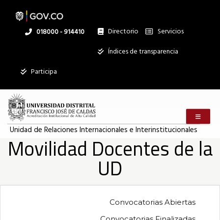
Pasar
al
contenido
principal
Directorio
Servicios
Linea
018000 - 914410
nacional
Institucional
Índices de transparencia
Mostrar
Participa
registros
Buscar:
Menú m
Servicios
Unidad de Relaciones Internacionales e Interinstitucionales
Movilidad Docentes de la
Ningún dato
disponible en
UD
esta tabla
Mostrando
registros
del
Convocatorias Abiertas
0
Convocatorias Finalizadas
al