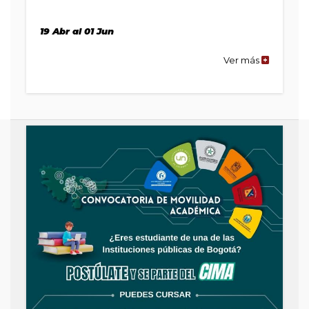
19 Abr al 01 Jun
Ver más
de
la
publicaci
Convocato
ALIANZA
DEL
PACÍFICO
2023-
3