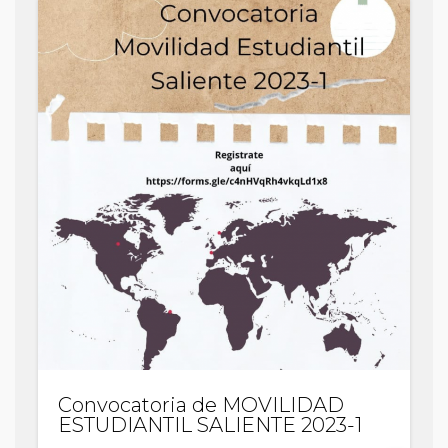
Académic
No.06
Programa
PILA
2024-
3
Convocatoria de MOVILIDAD
ESTUDIANTIL SALIENTE 2023-1