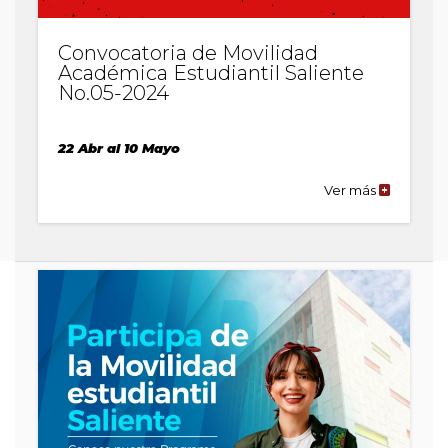
Convocatoria de Movilidad
Académica Estudiantil Saliente
No.05-2024
22 Abr al 10 Mayo
Ver más
de
la
publicaci
Convocato
de
Movilidad
Académic
Estudiantil
Saliente
No.05-
2024