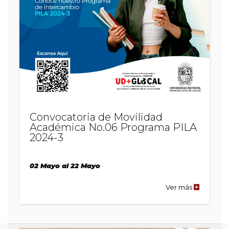
Convocatoria de Movilidad
Académica No.06 Programa PILA
2024-3
02 Mayo al 22 Mayo
Ver más
de
la
publicaci
Convocato
de
Movilidad