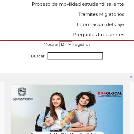
Proceso de movilidad estudiantil saliente
0
de
Tramites Migratorios
un
total
Información del viaje
de
0
Preguntas Frecuentes
registros
Mostrar
registros
Anterior
Buscar:
Siguiente