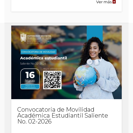
Ver más
de
la
publicaci
Convocato
de
Movilidad
Académic
Estudiantil
Saliente
No.
02-
2025
Convocatoria de Movilidad
Académica Estudiantil Saliente
No. 02-2026