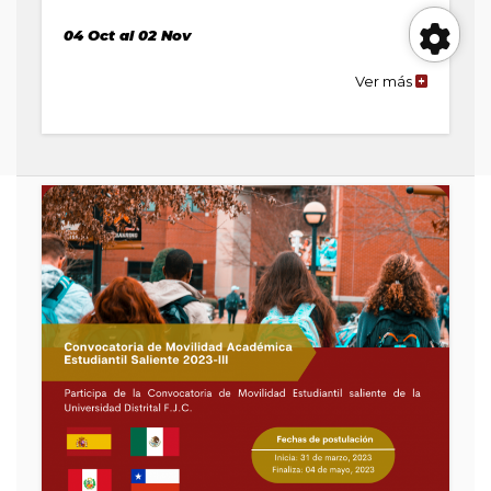
04 Oct al 02 Nov
Her
Ver más
de
la
publicaci
Convocato
de
de
MOVILIDA
ESTUDIANT
acc
SALIENTE
2023-
1