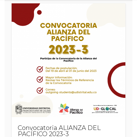
Convocato
de
Movilidad
Académic
Estudiantil
Saliente
No.02-
2025
Convocatoria ALIANZA DEL
PACÍFICO 2023-3