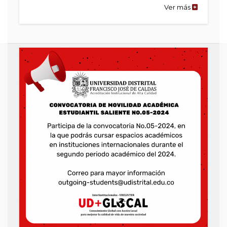
Ver más
de
la
publicaci
Convocato
de
Movilidad
Académic
Estudiantil
Saliente
No.
09
2025-
1