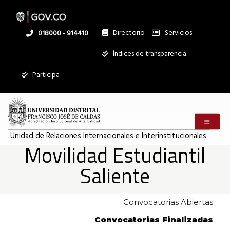
Pasar
al
contenido
principal
Directorio
Servicios
Linea
018000 - 914410
nacional
Institucional
Índices de transparencia
Mostrar
Participa
registros
Buscar:
Menú m
Servicios
Unidad de Relaciones Internacionales e Interinstitucionales
Movilidad Estudiantil
Ningún dato
disponible en
Saliente
esta tabla
Mostrando
registros
Convocatorias Abiertas
del
0
Convocatorias Finalizadas
al