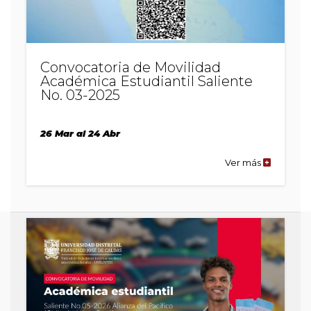
Convocatoria de Movilidad
Académica Estudiantil Saliente
No. 03-2025
26 Mar al 24 Abr
Ver más
de
la
publicaci
Convocato
de
Movilidad
Académic
Estudiantil
Saliente
No.
03-
2025