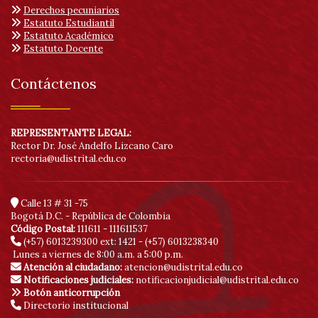
Derechos pecuniarios
Estatuto Estudiantil
Estatuto Académico
Estatuto Docente
Contáctenos
REPRESENTANTE LEGAL:
Rector Dr. José Andelfo Lizcano Caro
rectoria@udistrital.edu.co
Calle 13 # 31 -75
Bogotá D.C. - República de Colombia
Código Postal:
111611 - 111611537
(+57) 6013239300
ext: 1421 - (+57) 6013238340
Lunes a viernes de 8:00 a.m. a 5:00 p.m.
Atención al ciudadano:
atencion@udistrital.edu.co
Notificaciones judiciales:
notificacionjudicial@udistrital.edu.co
Botón anticorrupción
Directorio institucional