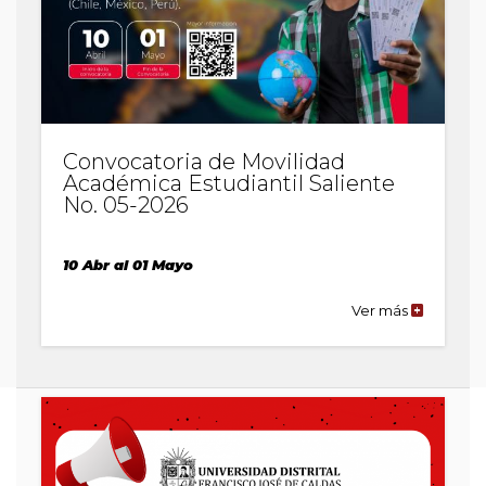
Convocatoria de Movilidad
Académica Estudiantil Saliente
No. 05-2026
10 Abr al 01 Mayo
Ver más
de
la
publicaci
Convocato
de
Movilidad
Académic
Estudiantil
Saliente
No.
05-