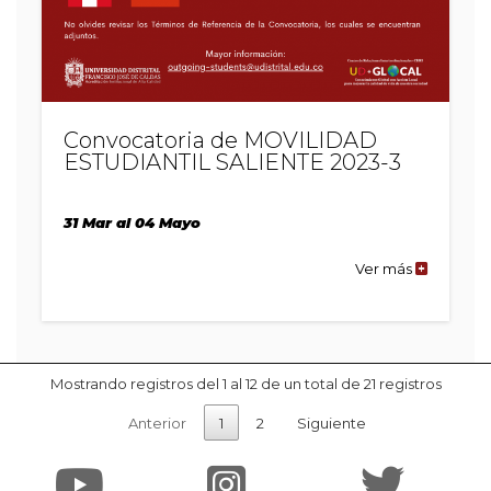
Convocatoria de MOVILIDAD
ESTUDIANTIL SALIENTE 2023-3
31 Mar al 04 Mayo
Ver más
de
la
publicaci
Convocato
de
MOVILIDA
ESTUDIANT
SALIENTE
Mostrando registros del 1 al 12 de un total de 21 registros
2023-
3
Anterior
1
2
Siguiente